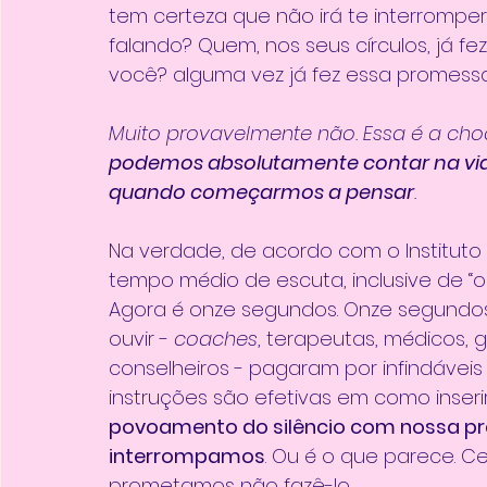
tem certeza que não irá te interromper
falando? Quem, nos seus círculos, já f
você? alguma vez já fez essa promess
Muito provavelmente não. Essa é a cho
podemos absolutamente contar na vid
quando começarmos a pensar
.
Na verdade, de acordo com o Instituto 
tempo médio de escuta, inclusive de “ou
Agora é onze segundos. Onze segundos
ouvir - 
coaches
, terapeutas, médicos, g
conselheiros - pagaram por infindáveis
instruções são efetivas em como inserir
povoamento do silêncio com nossa pró
interrompamos
. Ou é o que parece. C
prometamos não fazê-lo.