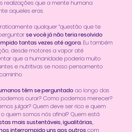
 às realizações que a mente humana 
nte aqueles eras.
raticamente qualquer “questão que te 
perguntar 
se você já não teria resolvido 
rompido tantas vezes até agora.
 Eu também 
ão, desde motores a vapor até 
ntar que a humanidade poderia muito 
ntes e nutritivas se nosso pensamento 
 caminho. 
 humanos têm se perguntado
 ao longo das 
podemos curar? Como podemos merecer? 
s julgar? Quem deve ser rico e quem 
 o quem somos nós afinal? Quem está 
as mais sustentáveis, igualitárias, 
emos interrompido uns aos outros 
com 