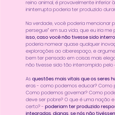
reino animal, é provavelmente inferior
ininterrupta poderia ter produzido dura
Na verdade, você poderia mencionar p
persegue” em sua vida, que eu iria me 
isso, caso você não tivesse sido inter
poderia nomear quase qualquer inovaç
explorações ao ciberespaço, e argume
bem ter pensado em coisas mais elega
não tivesse sido tão interrompido pelo
As 
questões mais vitais que os seres
eras - como podemos educar? Como 
Como podemos governar? Como podemo
deve ser pobre? O que é uma nação e
certo? - 
poderiam ter produzido respost
integradas, dignas, se nós não tivéss