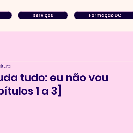
serviços
Formação DC
eitura
da tudo: eu não vou
ítulos 1 a 3]