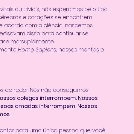
itais ou triviais, nós esperamos pelo tipo 
érebros e corações se encontrem.
de acordo com a ciência, nascemos 
ecisavam disso para continuar se 
ase marsupialmente.
lmente 
Homo Sapiens, 
nossas mentes e 
s ao redor. Nós não conseguimos 
Nossos colegas interrompem. Nossos 
essoas amadas interrompem. Nossos 
emos
.
pontar para uma única pessoa que você 