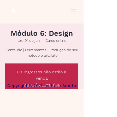
Módulo 6: Design
ter., 01 de jun.
  |  
Curso online
Conteúdo | Ferramentas | Produção do seu
método e artefato
Os ingressos não estão à
venda
Ver outros eventos
Copyright © 2021 Instituto Amuta
Horário e local
01 de jun. de 2021, 18:30 – 21:00 BRT