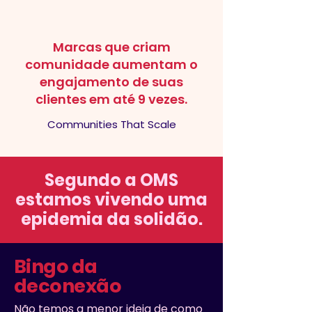
Marcas que criam
comunidade aumentam o
engajamento de suas
clientes em até 9 vezes.
Communities That Scale
Segundo a OMS
estamos vivendo uma
epidemia da solidão.
Bingo da
deconexão
Não temos a menor ideia de como