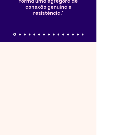
forma uma egrégora de
conexão genuína e
resistência."