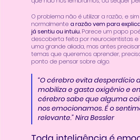
que não nos lembramos, ou sequer pe
O problema não é utilizar a razão, e sim
normalmente 
a razão vem para explica
já sentiu ou intuiu. 
Parece um papo poét
descoberta feita por neurocientistas e
uma grande aliada, mas antes precis
temas que queremos aprender, precisa
ponto de pensar sobre algo. 
“O cérebro evita desperdício d
mobiliza e gasta oxigênio e en
cérebro sabe que alguma coi
nos emocionamos. É o sentime
relevante.” Nira Bessler
Toda inteligência é emo