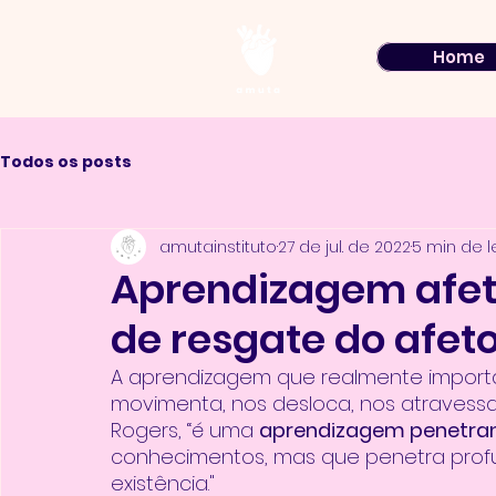
Home
Todos os posts
amutainstituto
27 de jul. de 2022
5 min de l
Aprendizagem afe
de resgate do afet
A aprendizagem que realmente importa
movimenta, nos desloca, nos atravessa.
Rogers, “é uma 
aprendizagem penetra
conhecimentos, mas que penetra prof
existência." 