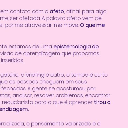
e em contato com o 
afeto
, afinal, para algo 
nte ser afetada. A palavra afeto vem de 
e, por me atravessar, me move. 
O que me 
stante estamos de uma 
epistemologia do 
a visão de aprendizagem que propomos 
nseridos. 
tória, o briefing é outro, o tempo é curto 
 que as pessoas cheguem em seus 
 fechadas. A gente se acostumou por 
as, analisar, resolver problemas, encontrar 
o reducionista para o que é aprender 
tirou o 
rendizagem.
erbalizada, o pensamento valorizado é o 