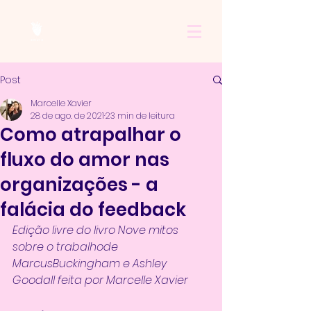
Post
Marcelle Xavier
28 de ago. de 2021
23 min de leitura
Como atrapalhar o
fluxo do amor nas
organizações - a
falácia do feedback
Edição livre do livro Nove mitos 
sobre o trabalhode 
MarcusBuckingham e Ashley 
Goodall feita por Marcelle Xavier