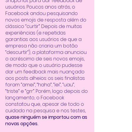
Snapchat para dar feedback de 
usuários. Poucos anos atrás, o 
Facebook andou pesquisando 
novos emojis de resposta além do 
clássico “curtir”. Depois de muitas 
experiências (e repetidas 
garantias aos usuários de que a 
empresa não criaria um botão 
“descurtir”), a plataforma anunciou 
o acréscimo de seis novos emojis, 
de modo que o usuário pudesse 
dar um feedback mais nuançado 
aos posts alheios: os seis finalistas 
foram “amei”, “haha”, “iei”, “uau”, 
“triste” e “grr”. Porém, logo depois do 
lançamento, o Facebook 
constatou que, apesar de todo o 
cuidado na pesquisa e nos testes, 
quase ninguém se importou com as 
novas opções. 