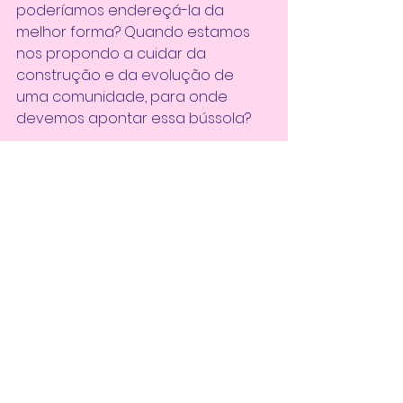
poderíamos endereçá-la da 
melhor forma? Quando estamos 
nos propondo a cuidar da 
construção e da evolução de 
uma comunidade, para onde 
devemos apontar essa bússola? 
Bom, como disse no início não 
intenciono entregar aqui uma 
resposta; escrevo na esperança 
de que outros possam me ajudar 
a ampliar essa compreensão, em 
especial os outros 
designers de 
conexão
 que essa turma formou. 
.
.
.
[
Artigo da série
 Retrospectiva 1º 
semestre 2021
 || 
Texto elaborado 