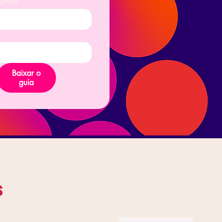
presa
Baixar o
guia
s