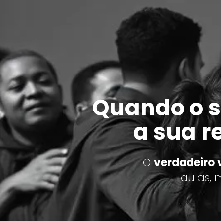
Quando o s
a sua r
O
verdadeiro 
aulas,