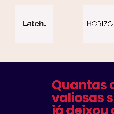
Quantas 
valiosas s
já deixou 