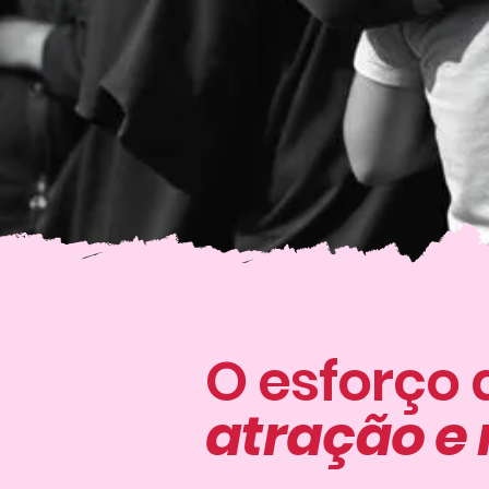
O esforço 
atração e