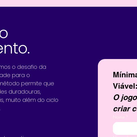
o
nto.
amos o desafio da
Mínim
ade para o
 método permite que
Viável:
des duradouras,
O jogo 
, muito além do ciclo
criar 
.
Nome
*