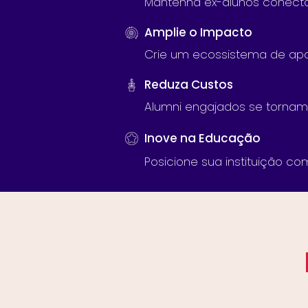
Mantenha ex-alunos conectad
Amplie o Impacto
Crie um ecossistema de apo
Reduza Custos
Alumni engajados se torna
Inove na Educação
Posicione sua instituição c