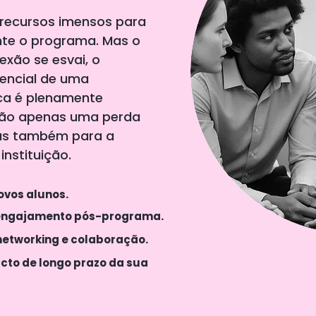
 recursos imensos para
ante o programa. Mas o
xão se esvai, o
tencial de uma
ca é plenamente
 não apenas uma perda
mas também para a
instituição.
ovos alunos.
 engajamento pós-programa.
networking e colaboração.
cto de longo prazo da sua