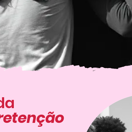
da
 retenção