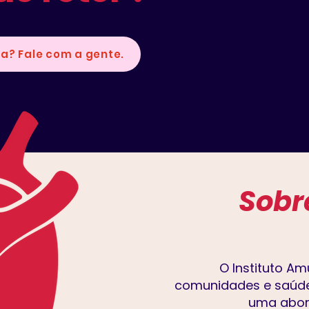
a? Fale com a gente.
Sob
O Instituto Am
comunidades e saúde 
uma abor