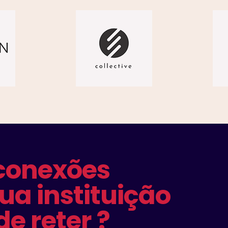
conexões
ua instituição
de reter ?