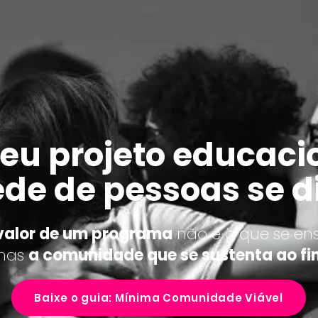
eu projeto educaci
ede de pessoas se d
valor de um programa
não é o que se ens
 mas
a comunidade que se sustenta ao fin
Baixe o guia: Mínima Comunidade Viável