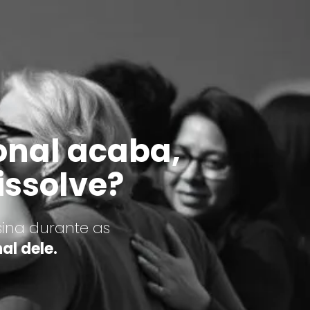
onal acaba,
issolve?
ina durante as
al dele.