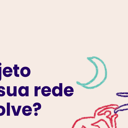
jeto
sua rede
olve?