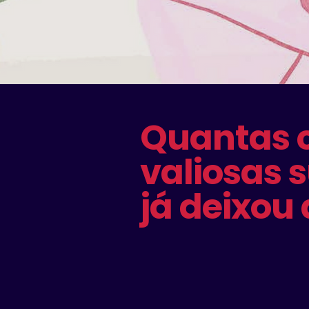
Quantas 
valiosas s
já deixou 