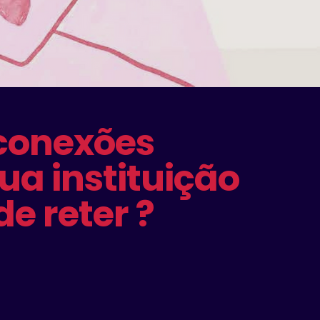
conexões
ua instituição
de reter ?