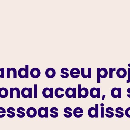
ndo o seu pro
onal acaba, a 
essoas se diss