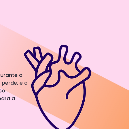
durante o
 perde, e o
so
para a