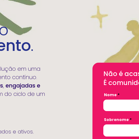
o
ento
.
solução em uma
Não é aca
nto contínuo.
​É comunid
s
,
engajadas e
ém do ciclo de um
Nome
Sobrenome
os e ativos.​