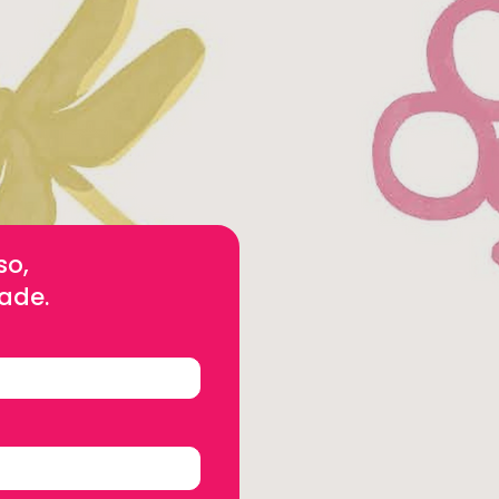
so,
ade.