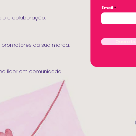
Email
io e colaboração.
Quero ba
m promotores da sua marca.
omo líder em comunidade.